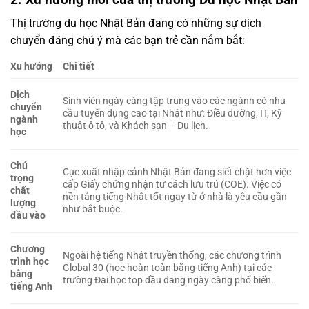
Thị trường du học Nhật Bản đang có những sự dịch
chuyển đáng chú ý mà các bạn trẻ cần nắm bắt:
Xu hướng
Chi tiết
Dịch
Sinh viên ngày càng tập trung vào các ngành có nhu
chuyển
cầu tuyển dụng cao tại Nhật như: Điều dưỡng, IT, Kỹ
ngành
thuật ô tô, và Khách sạn – Du lịch.
học
Chú
Cục xuất nhập cảnh Nhật Bản đang siết chặt hơn việc
trọng
cấp Giấy chứng nhận tư cách lưu trú (COE). Việc có
chất
nền tảng tiếng Nhật tốt ngay từ ở nhà là yêu cầu gần
lượng
như bắt buộc.
đầu vào
Chương
Ngoài hệ tiếng Nhật truyền thống, các chương trình
trình học
Global 30 (học hoàn toàn bằng tiếng Anh) tại các
bằng
trường Đại học top đầu đang ngày càng phổ biến.
tiếng Anh