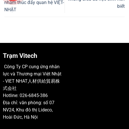
nhằm thúc đẩy quan hệ VIỆT-
biết
NHẬT
Trạm Vitech
Công Ty CP cung ứng nhân
lực và Thương mại Việt Nhật
- VIET NHAT人材供給貿易株
式会社
Hotline: 026-6845-386
Địa chỉ: văn phòng: số 07
NV24, Khu đô thị Lideco,
Hoài Đức, Hà Nội