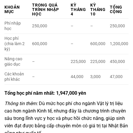
TRONG QUÁ
KỲ
KỲ
KHOẢN
TỔNG
TRÌNH NHẬP
THÁNG
THÁNG
MỤC
CỘNG
HỌC
4
10
Phí nhập
250,000
–
–
250,000
học
Học phí
(chia làm 2
600,000
–
600,000
1,200,000
kỳ)
Nâng cao
–
225,000
225,000
450,000
giáo dục
Các khoản
–
44,000
3,000
47,000
phí khác
Tổng học phí năm nhất: 1,947,000 yên
Thông tin thêm:
Dù mức học phí cho ngành Vật lý trị liệu
cao hơn ngành Kinh tế, nhưng đây là chương trình chuyên
sâu trong lĩnh vực y học và phục hồi chức năng, giúp sinh
viên đạt được bằng cấp chuyên môn có giá trị tại Nhật Bản