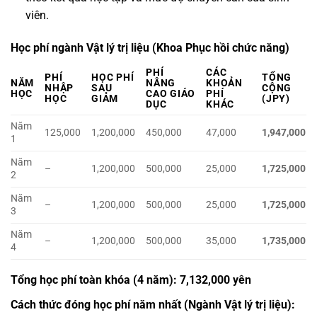
viên.
Học phí ngành Vật lý trị liệu (Khoa Phục hồi chức năng)
PHÍ
CÁC
PHÍ
HỌC PHÍ
TỔNG
NĂM
NÂNG
KHOẢN
NHẬP
SAU
CỘNG
HỌC
CAO GIÁO
PHÍ
HỌC
GIẢM
(JPY)
DỤC
KHÁC
Năm
125,000
1,200,000
450,000
47,000
1,947,000
1
Năm
–
1,200,000
500,000
25,000
1,725,000
2
Năm
–
1,200,000
500,000
25,000
1,725,000
3
Năm
–
1,200,000
500,000
35,000
1,735,000
4
Tổng học phí toàn khóa (4 năm): 7,132,000 yên
Cách thức đóng học phí năm nhất (Ngành Vật lý trị liệu):