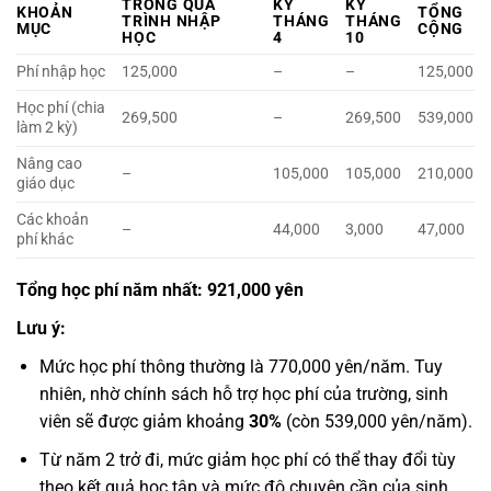
TRONG QUÁ
KỲ
KỲ
KHOẢN
TỔNG
TRÌNH NHẬP
THÁNG
THÁNG
MỤC
CỘNG
HỌC
4
10
Phí nhập học
125,000
–
–
125,000
Học phí (chia
269,500
–
269,500
539,000
làm 2 kỳ)
Nâng cao
–
105,000
105,000
210,000
giáo dục
Các khoản
–
44,000
3,000
47,000
phí khác
Tổng học phí năm nhất: 921,000 yên
Lưu ý:
Mức học phí thông thường là 770,000 yên/năm. Tuy
nhiên, nhờ chính sách hỗ trợ học phí của trường, sinh
viên sẽ được giảm khoảng
30%
(còn 539,000 yên/năm).
Từ năm 2 trở đi, mức giảm học phí có thể thay đổi tùy
theo kết quả học tập và mức độ chuyên cần của sinh