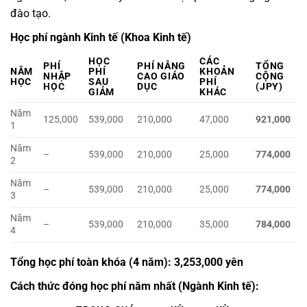
đào tạo.
Học phí ngành Kinh tế (Khoa Kinh tế)
HỌC
CÁC
PHÍ
PHÍ NÂNG
TỔNG
NĂM
PHÍ
KHOẢN
NHẬP
CAO GIÁO
CỘNG
HỌC
SAU
PHÍ
HỌC
DỤC
(JPY)
GIẢM
KHÁC
Năm
125,000
539,000
210,000
47,000
921,000
1
Năm
–
539,000
210,000
25,000
774,000
2
Năm
–
539,000
210,000
25,000
774,000
3
Năm
–
539,000
210,000
35,000
784,000
4
Tổng học phí toàn khóa (4 năm): 3,253,000 yên
Cách thức đóng học phí năm nhất (Ngành Kinh tế):